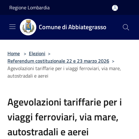
Salta al contenuto principale
Regione Lombardia
Comune di Abbiategrasso
Home
>
Elezioni
>
Referendum costituzionale 22 e 23 marzo 2026
>
Agevolazioni tariffarie per i viaggi ferroviari, via mare,
autostradali e aerei
Agevolazioni tariffarie per i
viaggi ferroviari, via mare,
autostradali e aerei