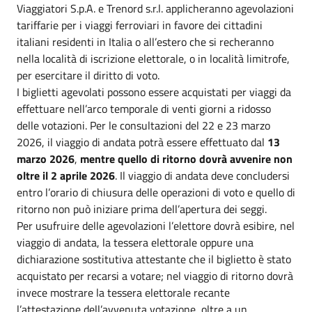
Viaggiatori S.p.A. e Trenord s.r.l. applicheranno agevolazioni
tariffarie per i viaggi ferroviari in favore dei cittadini
italiani residenti in Italia o all’estero che si recheranno
nella località di iscrizione elettorale, o in località limitrofe,
per esercitare il diritto di voto.
I biglietti agevolati possono essere acquistati per viaggi da
effettuare nell’arco temporale di venti giorni a ridosso
delle votazioni. Per le consultazioni del 22 e 23 marzo
2026, il viaggio di andata potrà essere effettuato dal
13
marzo 2026
,
mentre quello di ritorno dovrà avvenire non
oltre il 2 aprile 2026
. Il viaggio di andata deve concludersi
entro l’orario di chiusura delle operazioni di voto e quello di
ritorno non può iniziare prima dell’apertura dei seggi.
Per usufruire delle agevolazioni l’elettore dovrà esibire, nel
viaggio di andata, la tessera elettorale oppure una
dichiarazione sostitutiva attestante che il biglietto è stato
acquistato per recarsi a votare; nel viaggio di ritorno dovrà
invece mostrare la tessera elettorale recante
l’attestazione dell’avvenuta votazione, oltre a un