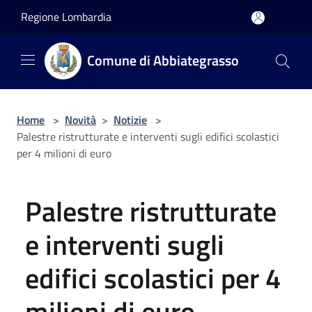
Salta al contenuto principale
Regione Lombardia
Comune di Abbiategrasso
Home
>
Novità
>
Notizie
>
Palestre ristrutturate e interventi sugli edifici scolastici
per 4 milioni di euro
Palestre ristrutturate
e interventi sugli
edifici scolastici per 4
milioni di euro